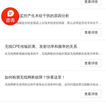
查看详情
无线视频监控产生木纹干扰的原因分析
如果无线视频监控的监视器上出现木纹状的画面，那么证明监控信号存在干扰，这样的干扰轻则会模糊图像，严重的话会直接无法看清图像。导
查看详情
无线CPE传输距离、发射功率和频率的关系
在无线网桥视频传输系统中，无线网桥的传输距离跟无线网桥的发射功率和频率及天线增益有着很大的联系。下面是申瓯智联小编整理的一些知
查看详情
如何检测无线网桥故障？快看这里！
无线网桥在使用的过程中难免会出现各种问题，这些问题如果没能解决就会影响无线网桥的正常使用，比如无线视频监控就无法进行数据传输，
查看详情