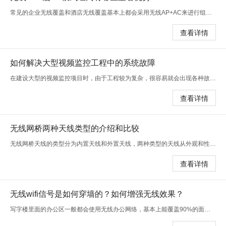
常见的企业无线覆盖和酒店无线覆盖基本上都会采用无线AP+AC来进行组网，采用这样的组网模式必然有一定的原因，因为这种组网模式相比其他
查看详情
如何解决大型视频监控工程中的系统故障
在建设大型的视频监控项目时，由于工程较为复杂，很容易就会出现各种故障问题。比如说系统不能正常运转、设备无法正常使用、线路出现问
查看详情
无线网桥两种天线类型的介绍和比较
无线网桥天线的类型分为内置天线和外置天线，两种类型的天线从外观和性能方面存在一定的差异，接下来我们一起来了解一下无线网桥的两种
查看详情
无线wifi信号是如何穿墙的？如何增强无线效果？
写字楼里面的办公区一般都会使用无线办公网络，基本上能覆盖90%的面积，大多数的无线终端设备都能够正常使用无线网络，但还是有少部分