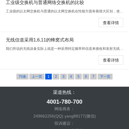
工业级交换机与普通网络交换机的比较
工业级的以太网交换机与普通的以太网交换机在性能方面有着很大区别，使用的的环境也存在差异，工业级更能满足更多的需求。相比较于普通
查看详情
无线信道采用1,6,11的蜂窝式布局
我们所说的无线设备实际上就是一种采用特定频率和信道来接收和发射无线信号的装置，像常见的无线路由器、无线ap、无线网桥等设备，有些
查看详情
70条
上一页
1
2
3
4
5
6
7
下一页
渠道热线：
4001-780-700
网络商务：
249662256(QQ) yang88177(微信)
投诉建议：