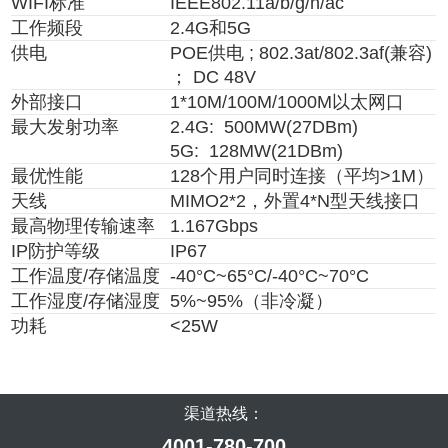
WIFI标准
IEEE802.11a/b/g/n/ac
工作频段
2.4G和5G
供电
POE
供电
; 802.3at/802.3af(兼容)
； DC 48V
外部接口
1*10M/100M/1000M以太网
口
最大发射功率
2.4G: 500MW(27DBm)
5G: 128MW(21DBm)
最优性能
128个用户同时连接（平均>1M）
天线
MIMO2*2，
外置4*N型天线接口
最高物理传输速率
1.167Gbps
IP防护等级
IP67
工作温度/存储温度
-40°C~65°C/-40°C~70°C
工作湿度/存储湿度
5%~95%（非冷凝）
功耗
<25W
渠道热线：
4001-780-700