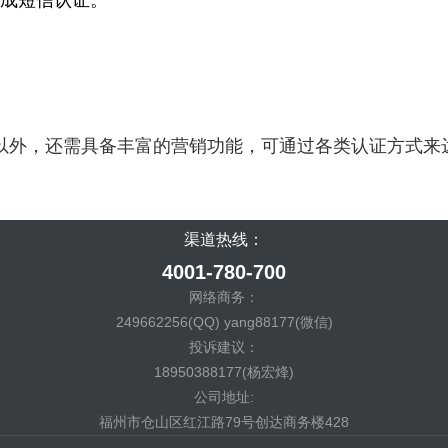
成短信认证。
以外，还需具备丰富的营销功能，可通过各类认证方式来
渠道热线：
4001-780-700
网络商务：
249662256(QQ) yang88177(微信)
投诉建议：
18950388177(杨宏烽)
公司地址:
福州市仓山区红江路79号创达商务楼428